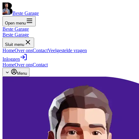
Beste Garage
Open menu
Beste Garage
Beste Garage
Sluit menu
Home
Over ons
Contact
Veelgestelde vragen
Inloggen
Home
Over ons
Contact
Menu