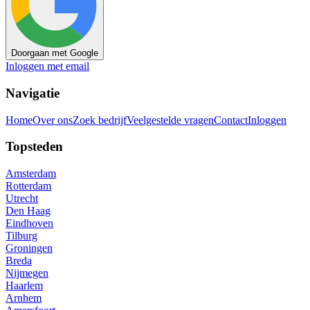
Doorgaan met Google
Inloggen met email
Navigatie
Home
Over ons
Zoek bedrijf
Veelgestelde vragen
Contact
Inloggen
Topsteden
Amsterdam
Rotterdam
Utrecht
Den Haag
Eindhoven
Tilburg
Groningen
Breda
Nijmegen
Haarlem
Arnhem