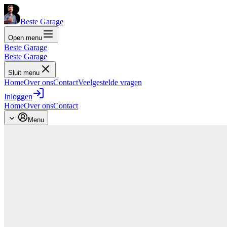
Beste Garage
Open menu
Beste Garage
Beste Garage
Sluit menu
Home
Over ons
Contact
Veelgestelde vragen
Inloggen
Home
Over ons
Contact
Menu