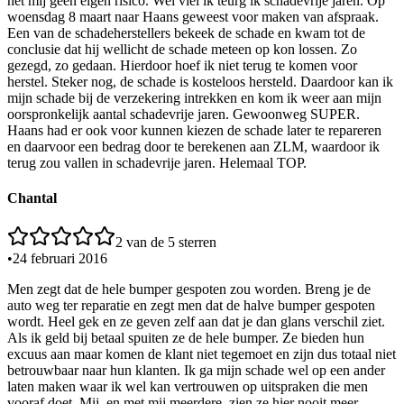
het mij geen eigen risico. Wel viel ik teurg ik schadevrije jaren. Op
woensdag 8 maart naar Haans geweest voor maken van afspraak.
Een van de schadeherstellers bekeek de schade en kwam tot de
conclusie dat hij wellicht de schade meteen op kon lossen. Zo
gezegd, zo gedaan. Hierdoor hoef ik niet terug te komen voor
herstel. Steker nog, de schade is kosteloos hersteld. Daardoor kan ik
mijn schade bij de verzekering intrekken en kom ik weer aan mijn
oorspronkelijk aantal schadevrije jaren. Gewoonweg SUPER.
Haans had er ook voor kunnen kiezen de schade later te repareren
en daarvoor een bedrag door te berekenen aan ZLM, waardoor ik
terug zou vallen in schadevrije jaren. Helemaal TOP.
Chantal
2
van de 5 sterren
•
24 februari 2016
Men zegt dat de hele bumper gespoten zou worden. Breng je de
auto weg ter reparatie en zegt men dat de halve bumper gespoten
wordt. Heel gek en ze geven zelf aan dat je dan glans verschil ziet.
Als ik geld bij betaal spuiten ze de hele bumper. Ze bieden hun
excuus aan maar komen de klant niet tegemoet en zijn dus totaal niet
betrouwbaar naar hun klanten. Ik ga mijn schade wel op een ander
laten maken waar ik wel kan vertrouwen op uitspraken die men
vooraf doet. Mij, en met mij meerdere, zien ze hier nooit meer.