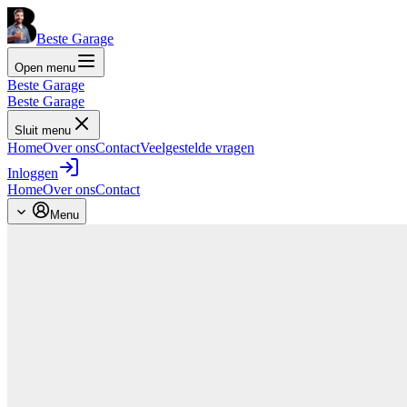
Beste Garage
Open menu
Beste Garage
Beste Garage
Sluit menu
Home
Over ons
Contact
Veelgestelde vragen
Inloggen
Home
Over ons
Contact
Menu